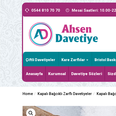
0544 810 70 70
Mesai Saatleri: 10.00-2
Çiftli Davetiyeler
Kare Zarflılar
Bristol Bask
Anasayfa
Kurumsal
Davetiye Sözleri
Sizd
Home
Kapalı Bağcıklı Zarflı Davetiyeler
Kapalı Bağcı