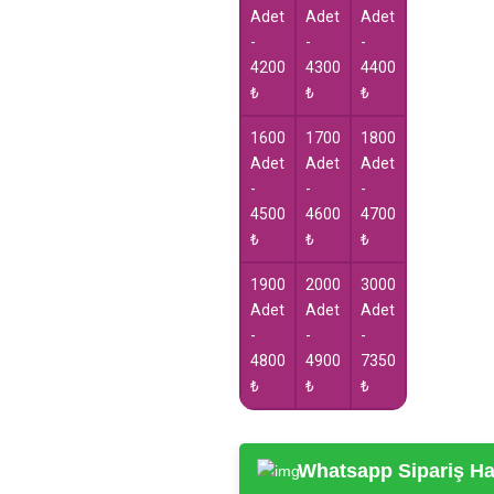
Adet
Adet
Adet
-
-
-
4200
4300
4400
₺
₺
₺
1600
1700
1800
Adet
Adet
Adet
-
-
-
4500
4600
4700
₺
₺
₺
1900
2000
3000
Adet
Adet
Adet
-
-
-
4800
4900
7350
₺
₺
₺
Whatsapp Sipariş Hat