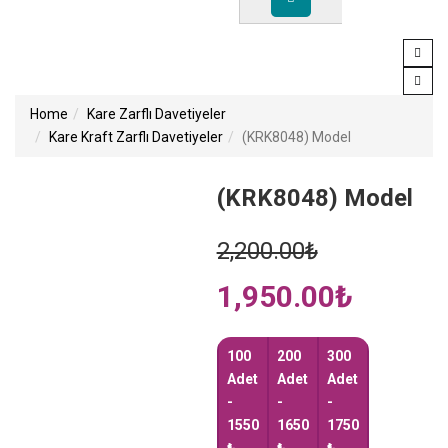
Home
Kare Zarflı Davetiyeler
Kare Kraft Zarflı Davetiyeler
(KRK8048) Model
(KRK8048) Model
Original
2,200.00
₺
price
Current
1,950.00
was:
₺
price
2,200.00₺.
is:
1,950.00₺.
100
200
300
Adet
Adet
Adet
-
-
-
1550
1650
1750