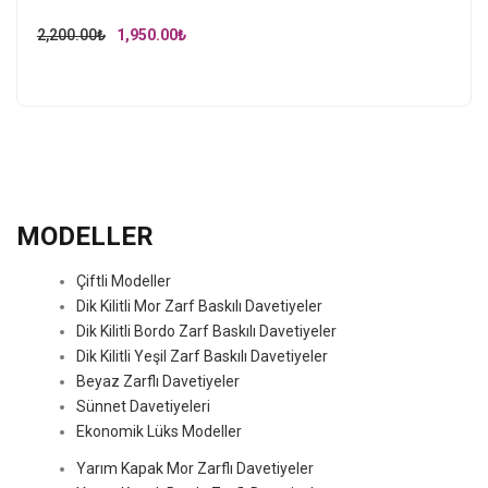
Original
Current
2,200.00
₺
1,950.00
₺
price
price
was:
is:
2,200.00₺.
1,950.00₺.
MODELLER
Çiftli Modeller
Dik Kilitli Mor Zarf Baskılı Davetiyeler
Dik Kilitli Bordo Zarf Baskılı Davetiyeler
Dik Kilitli Yeşil Zarf Baskılı Davetiyeler
Beyaz Zarflı Davetiyeler
Sünnet Davetiyeleri
Ekonomik Lüks Modeller
Yarım Kapak Mor Zarflı Davetiyeler