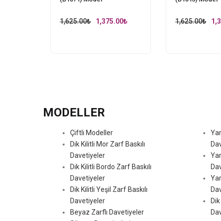
Original
Current
Ori
1,625.00
₺
1,375.00
₺
1,625.00
₺
1,
price
price
pri
was:
is:
wa
1,625.00₺.
1,375.00₺.
1,6
MODELLER
Çiftli Modeller
Yar
Dik Kilitli Mor Zarf Baskılı
Dav
Davetiyeler
Yar
Dik Kilitli Bordo Zarf Baskılı
Dav
Davetiyeler
Yar
Dik Kilitli Yeşil Zarf Baskılı
Dav
Davetiyeler
Dik
Beyaz Zarflı Davetiyeler
Dav