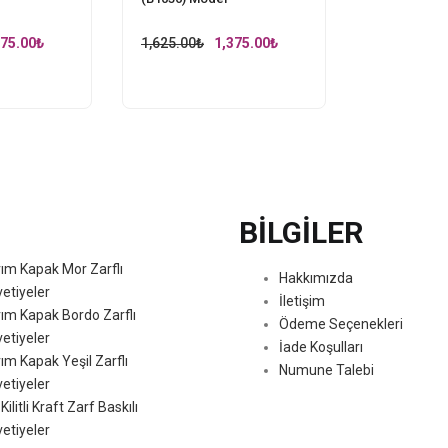
ginal
Current
Original
Current
375.00
₺
1,625.00
₺
1,375.00
₺
ce
price
price
price
s:
is:
was:
is:
25.00₺.
1,375.00₺.
1,625.00₺.
1,375.00₺.
BİLGİLER
ım Kapak Mor Zarflı
Hakkımızda
etiyeler
İletişim
ım Kapak Bordo Zarflı
Ödeme Seçenekleri
etiyeler
İade Koşulları
ım Kapak Yeşil Zarflı
Numune Talebi
etiyeler
 Kilitli Kraft Zarf Baskılı
etiyeler