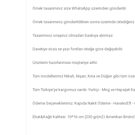
Örnek tasarımınız size WhatsApp üzerinden gönderilir.
Örnek tasarımınız gönderildikten sonra üzerinde istediğiniz 
Tasarımınız onayınız olmadan baskıya alınmaz.
Davetiye sözü ve yazı fontları isteğe göre değişebilir.
Ürünlerin hazırlanması müşteriye aittir.
Tüm modellerimiz Nikah, Nişan, Kına ve Düğün gibi tüm özel
Tüm Türkiye'ye kargomuz vardır. Yurtiçi - Mng ve Hepsijet Kar
Ödeme Seçeneklerimiz: Kapıda Nakit Ödeme - Havale/Eft - K
Ebat&Kağıt Kalitesi: 10*16 cm (230 gr(m2) Amerikan Bristol