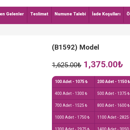
en Gelenler
Teslimat
Numune Talebi
İade Koşulları
Ö
(B1592) Model
Original
Cur
1,375.00
₺
1,625.00
₺
price
pric
was:
is:
1,625.00₺.
1,3
100 Adet - 1075 ₺
200 Adet - 1150 ₺
400 Adet - 1300 ₺
500 Adet - 1375 ₺
700 Adet - 1525 ₺
800 Adet - 1600 ₺
1000 Adet - 1750 ₺
1100 Adet - 2825
1300 Adet - 2975 ₺
1400 Adet - 3050