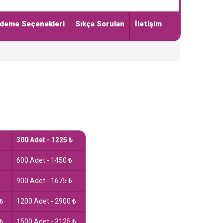
deme Seçenekleri
Sıkça Sorulan
İletişim
rent
e
75.00₺.
300 Adet - 1225 ₺
600 Adet - 1450 ₺
900 Adet - 1675 ₺
 ₺
1200 Adet - 2900 ₺
 ₺
1500 Adet - 3125 ₺