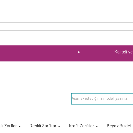
Kaliteli 
ılı Zarflar
Renkli Zarflılar
Kraft Zarflılar
Beyaz Buklet