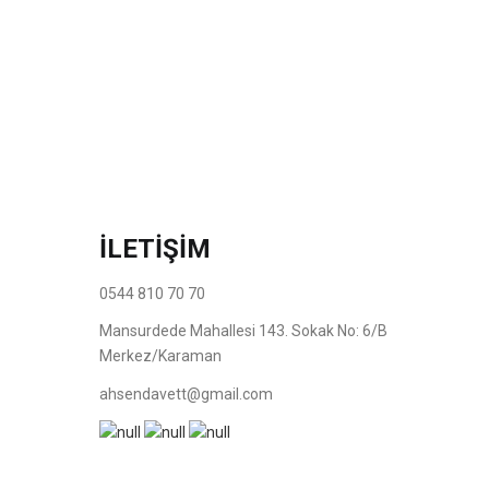
İLETİŞİM
0544 810 70 70
Mansurdede Mahallesi 143. Sokak No: 6/B
Merkez/Karaman
ahsendavett@gmail.com