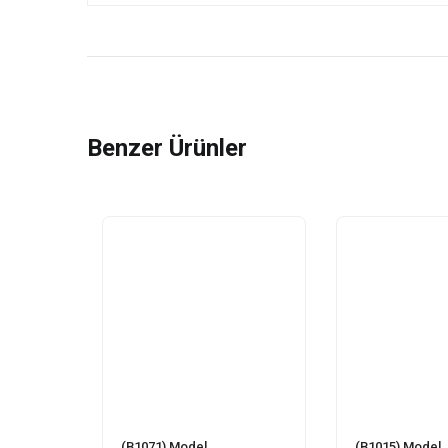
Benzer Ürünler
(B1071) Model
(B1015) Model