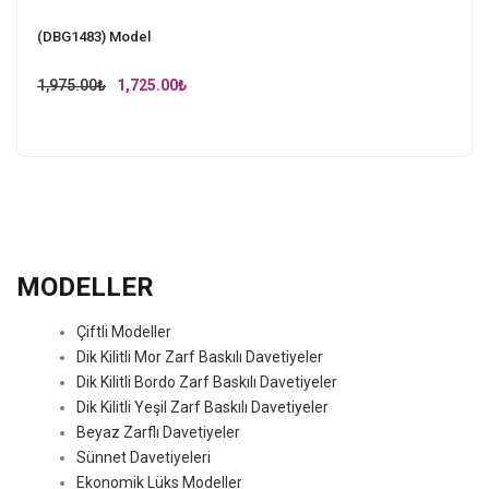
(DBG1483) Model
Original
Current
1,975.00
₺
1,725.00
₺
price
price
was:
is:
1,975.00₺.
1,725.00₺.
MODELLER
Çiftli Modeller
Dik Kilitli Mor Zarf Baskılı Davetiyeler
Dik Kilitli Bordo Zarf Baskılı Davetiyeler
Dik Kilitli Yeşil Zarf Baskılı Davetiyeler
Beyaz Zarflı Davetiyeler
Sünnet Davetiyeleri
Ekonomik Lüks Modeller