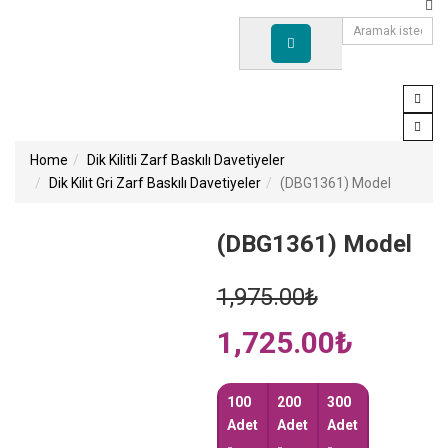
Home
Dik Kilitli Zarf Baskılı Davetiyeler
Dik Kilit Gri Zarf Baskılı Davetiyeler
(DBG1361) Model
(DBG1361) Model
Original
1,975.00
₺
price
Current
1,725.00
was:
₺
price
1,975.00₺.
is:
1,725.00₺.
100
200
300
Adet
Adet
Adet