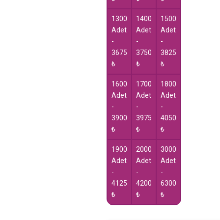
1300
1400
1500
Adet
Adet
Adet
-
-
-
3675
3750
3825
₺
₺
₺
1600
1700
1800
Adet
Adet
Adet
-
-
-
3900
3975
4050
₺
₺
₺
1900
2000
3000
Adet
Adet
Adet
-
-
-
4125
4200
6300
₺
₺
₺